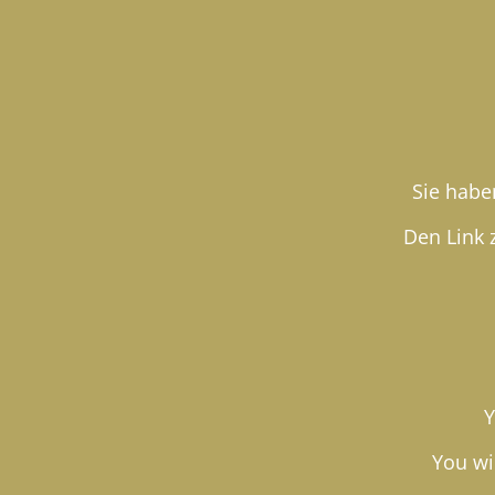
Sie habe
Den Link z
Y
You wil