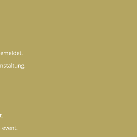
gemeldet.
anstaltung.
t.
e event.